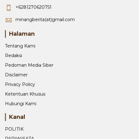
Tangah, Padang, Sumatera Barat, Padang, Sumatera
Barat.
+6281270620751
minangberita(at)gmail.com
Halaman
Tentang Kami
Redaksi
Pedoman Media Siber
Disclaimer
Privacy Policy
Ketentuan Khusus
Hubungi Kami
Kanal