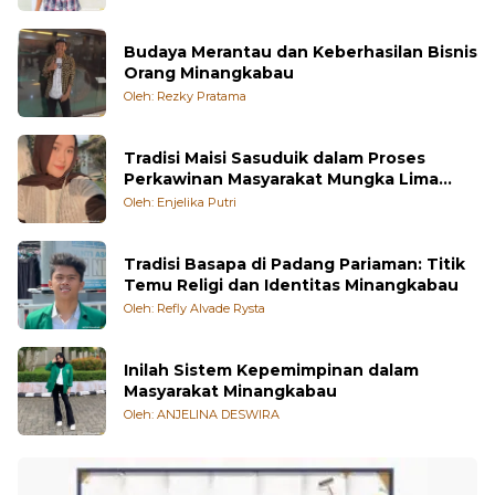
Sejarah, dan Kekayaan Arsitektur
Oleh: Muhammad Thariq Aulta
Budaya Merantau dan Keberhasilan Bisnis
Orang Minangkabau
Oleh: Rezky Pratama
Tradisi Maisi Sasuduik dalam Proses
Perkawinan Masyarakat Mungka Lima
Puluh Kota
Oleh: Enjelika Putri
Tradisi Basapa di Padang Pariaman: Titik
Temu Religi dan Identitas Minangkabau
Oleh: Refly Alvade Rysta
Inilah Sistem Kepemimpinan dalam
Masyarakat Minangkabau
Oleh: ANJELINA DESWIRA