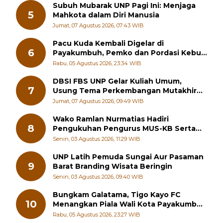
Generasi Muda Hilang Jati Diri
Senin, 03 Agustus 2026, 11:40 WIB
Subuh Mubarak UNP Pagi Ini: Menjaga
5
Mahkota dalam Diri Manusia
Jumat, 07 Agustus 2026, 07:43 WIB
Pacu Kuda Kembali Digelar di
6
Payakumbuh, Pemko dan Pordasi Kebut
Persiapan!
Rabu, 05 Agustus 2026, 23:34 WIB
DBSI FBS UNP Gelar Kuliah Umum,
7
Usung Tema Perkembangan Mutakhir
Sastra Dunia
Jumat, 07 Agustus 2026, 09:49 WIB
Wako Ramlan Nurmatias Hadiri
8
Pengukuhan Pengurus MUS-KB Serta
LMKB Periode 2026-2031,
Senin, 03 Agustus 2026, 11:29 WIB
UNP Latih Pemuda Sungai Aur Pasaman
9
Barat Branding Wisata Beringin
Senin, 03 Agustus 2026, 09:40 WIB
Bungkam Galatama, Tigo Kayo FC