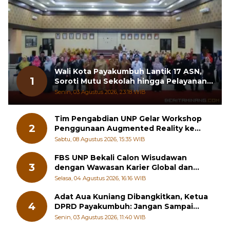
Wali Kota Payakumbuh Lantik 17 ASN,
1
Soroti Mutu Sekolah hingga Pelayanan
RSUD
Senin, 03 Agustus 2026, 23:18 WIB
Tim Pengabdian UNP Gelar Workshop
2
Penggunaan Augmented Reality ke
Guru Kimia SMA di Padang Pariaman
Sabtu, 08 Agustus 2026, 15:35 WIB
FBS UNP Bekali Calon Wisudawan
3
dengan Wawasan Karier Global dan
Kewirausahaan Kreatif
Selasa, 04 Agustus 2026, 16:16 WIB
Adat Aua Kuniang Dibangkitkan, Ketua
4
DPRD Payakumbuh: Jangan Sampai