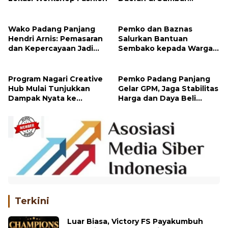
Padang Panjang Dipilih
Ini Maksud Gubernur
Kementerian Ekraf jadi
Mahyeldi Ajak Kepala
Lokasi Workshop Fashion
Daerah di Sumbar
Percepat Sertifikasi Halal
Wako Padang Panjang
Pemko dan Baznas
Hendri Arnis: Pemasaran
Salurkan Bantuan
dan Kepercayaan Jadi
Sembako kepada Warga
Kunci Kembangkan Usaha
Melalui Program Padang
Panjang Peduli
Program Nagari Creative
Pemko Padang Panjang
Hub Mulai Tunjukkan
Gelar GPM, Jaga Stabilitas
Dampak Nyata ke
Harga dan Daya Beli
Masyarakat
Masyarakat
Terkini