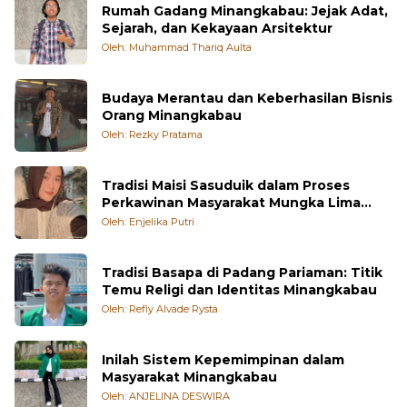
Rumah Gadang Minangkabau: Jejak Adat,
Sejarah, dan Kekayaan Arsitektur
Oleh: Muhammad Thariq Aulta
Budaya Merantau dan Keberhasilan Bisnis
Orang Minangkabau
Oleh: Rezky Pratama
Tradisi Maisi Sasuduik dalam Proses
Perkawinan Masyarakat Mungka Lima
Puluh Kota
Oleh: Enjelika Putri
Tradisi Basapa di Padang Pariaman: Titik
Temu Religi dan Identitas Minangkabau
Oleh: Refly Alvade Rysta
Inilah Sistem Kepemimpinan dalam
Masyarakat Minangkabau
Oleh: ANJELINA DESWIRA