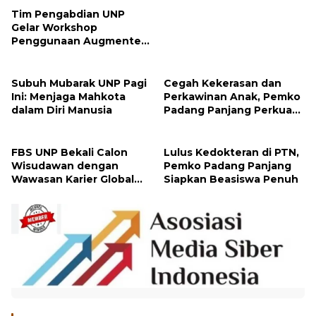
Tim Pengabdian UNP
Gelar Workshop
Penggunaan Augmented
Reality ke Guru Kimia SMA
di Padang Pariaman
Subuh Mubarak UNP Pagi
Cegah Kekerasan dan
Ini: Menjaga Mahkota
Perkawinan Anak, Pemko
dalam Diri Manusia
Padang Panjang Perkuat
Peran Keluarga
FBS UNP Bekali Calon
Lulus Kedokteran di PTN,
Wisudawan dengan
Pemko Padang Panjang
Wawasan Karier Global
Siapkan Beasiswa Penuh
dan Kewirausahaan
Kreatif