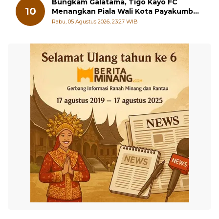
Bungkam Galatama, Tigo Kayo FC
10
Menangkan Piala Wali Kota Payakumbuh
Cup 2026
Rabu, 05 Agustus 2026, 23:27 WIB