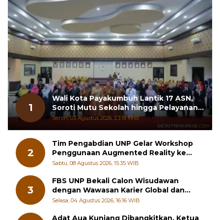
Wali Kota Payakumbuh Lantik 17 ASN,
1
Soroti Mutu Sekolah hingga Pelayanan
RSUD
Senin, 03 Agustus 2026, 23:18 WIB
Tim Pengabdian UNP Gelar Workshop
2
Penggunaan Augmented Reality ke
Guru Kimia SMA di Padang Pariaman
Sabtu, 08 Agustus 2026, 15:35 WIB
FBS UNP Bekali Calon Wisudawan
3
dengan Wawasan Karier Global dan
Kewirausahaan Kreatif
Selasa, 04 Agustus 2026, 16:16 WIB
Adat Aua Kuniang Dibangkitkan, Ketua