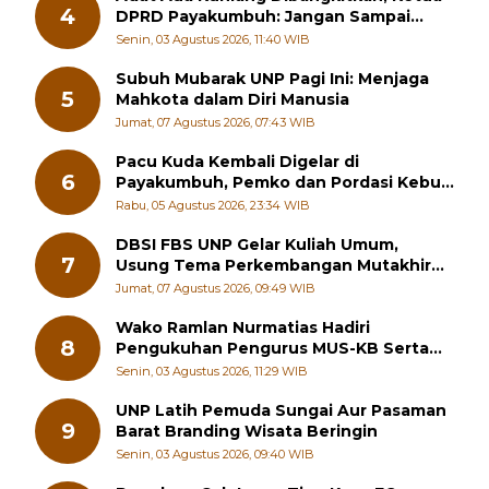
4
DPRD Payakumbuh: Jangan Sampai
Generasi Muda Hilang Jati Diri
Senin, 03 Agustus 2026, 11:40 WIB
Subuh Mubarak UNP Pagi Ini: Menjaga
5
Mahkota dalam Diri Manusia
Jumat, 07 Agustus 2026, 07:43 WIB
Pacu Kuda Kembali Digelar di
6
Payakumbuh, Pemko dan Pordasi Kebut
Persiapan!
Rabu, 05 Agustus 2026, 23:34 WIB
DBSI FBS UNP Gelar Kuliah Umum,
7
Usung Tema Perkembangan Mutakhir
Sastra Dunia
Jumat, 07 Agustus 2026, 09:49 WIB
Wako Ramlan Nurmatias Hadiri
8
Pengukuhan Pengurus MUS-KB Serta
LMKB Periode 2026-2031,
Senin, 03 Agustus 2026, 11:29 WIB
UNP Latih Pemuda Sungai Aur Pasaman
9
Barat Branding Wisata Beringin
Senin, 03 Agustus 2026, 09:40 WIB