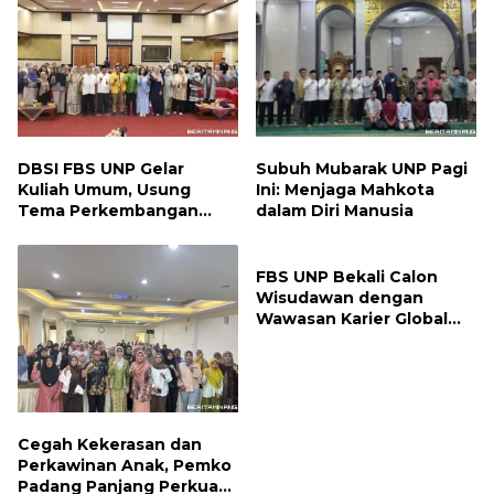
DBSI FBS UNP Gelar
Subuh Mubarak UNP Pagi
Kuliah Umum, Usung
Ini: Menjaga Mahkota
Tema Perkembangan
dalam Diri Manusia
Mutakhir Sastra Dunia
FBS UNP Bekali Calon
Wisudawan dengan
Wawasan Karier Global
dan Kewirausahaan
Kreatif
Cegah Kekerasan dan
Perkawinan Anak, Pemko
Padang Panjang Perkuat