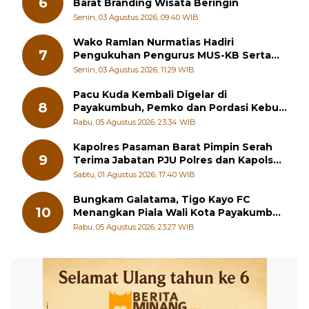
6
Barat Branding Wisata Beringin
Senin, 03 Agustus 2026, 09:40 WIB
Wako Ramlan Nurmatias Hadiri
7
Pengukuhan Pengurus MUS-KB Serta
LMKB Periode 2026-2031,
Senin, 03 Agustus 2026, 11:29 WIB
Pacu Kuda Kembali Digelar di
8
Payakumbuh, Pemko dan Pordasi Kebut
Persiapan!
Rabu, 05 Agustus 2026, 23:34 WIB
Kapolres Pasaman Barat Pimpin Serah
9
Terima Jabatan PJU Polres dan Kapolsek
Sungai Beremas
Sabtu, 01 Agustus 2026, 17:40 WIB
Bungkam Galatama, Tigo Kayo FC
10
Menangkan Piala Wali Kota Payakumbuh
Cup 2026
Rabu, 05 Agustus 2026, 23:27 WIB