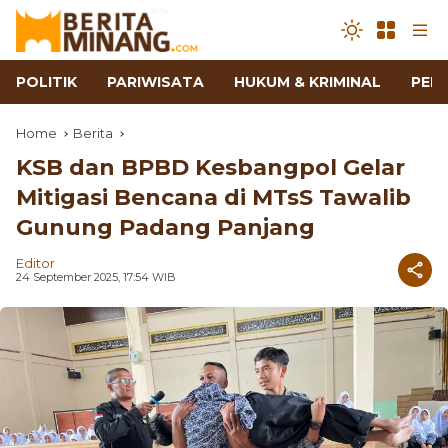
POLITIK
PARIWISATA
HUKUM & KRIMINAL
PEN
Home
Berita
KSB dan BPBD Kesbangpol Gelar
Mitigasi Bencana di MTsS Tawalib
Gunung Padang Panjang
Editor
24 September 2025, 17:54 WIB