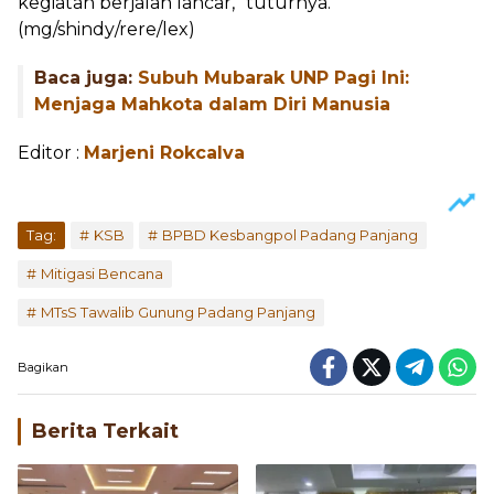
kegiatan berjalan lancar,” tuturnya.
(mg/shindy/rere/lex)
Baca juga:
Subuh Mubarak UNP Pagi Ini:
Menjaga Mahkota dalam Diri Manusia
Editor :
Marjeni Rokcalva
Tag:
KSB
BPBD Kesbangpol Padang Panjang
Mitigasi Bencana
MTsS Tawalib Gunung Padang Panjang
Bagikan
Berita Terkait