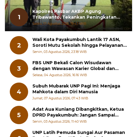
Kapolres Pasbar AKBP Agung
1
Tribawanto, Tekankan Peningkatan
Pelayanan dan Sinergi dengan
Sabtu, 01 Agustus 2026, 19:43 WIB
Masyarakat
Wali Kota Payakumbuh Lantik 17 ASN,
2
Soroti Mutu Sekolah hingga Pelayanan
RSUD
Senin, 03 Agustus 2026, 23:18 WIB
FBS UNP Bekali Calon Wisudawan
3
dengan Wawasan Karier Global dan
Kewirausahaan Kreatif
Selasa, 04 Agustus 2026, 16:16 WIB
Subuh Mubarak UNP Pagi Ini: Menjaga
4
Mahkota dalam Diri Manusia
Jumat, 07 Agustus 2026, 07:43 WIB
Adat Aua Kuniang Dibangkitkan, Ketua
5
DPRD Payakumbuh: Jangan Sampai
Generasi Muda Hilang Jati Diri
Senin, 03 Agustus 2026, 11:40 WIB
UNP Latih Pemuda Sungai Aur Pasaman