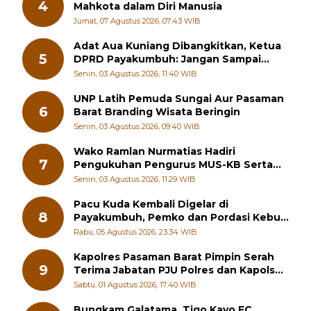
Jumat, 07 Agustus 2026, 07:43 WIB
Adat Aua Kuniang Dibangkitkan, Ketua
5
DPRD Payakumbuh: Jangan Sampai
Generasi Muda Hilang Jati Diri
Senin, 03 Agustus 2026, 11:40 WIB
UNP Latih Pemuda Sungai Aur Pasaman
6
Barat Branding Wisata Beringin
Senin, 03 Agustus 2026, 09:40 WIB
Wako Ramlan Nurmatias Hadiri
7
Pengukuhan Pengurus MUS-KB Serta
LMKB Periode 2026-2031,
Senin, 03 Agustus 2026, 11:29 WIB
Pacu Kuda Kembali Digelar di
8
Payakumbuh, Pemko dan Pordasi Kebut
Persiapan!
Rabu, 05 Agustus 2026, 23:34 WIB
Kapolres Pasaman Barat Pimpin Serah
9
Terima Jabatan PJU Polres dan Kapolsek
Sungai Beremas
Sabtu, 01 Agustus 2026, 17:40 WIB
Bungkam Galatama, Tigo Kayo FC
10
Menangkan Piala Wali Kota Payakumbuh