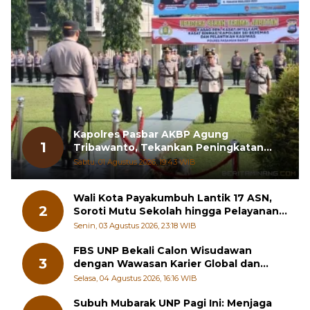
Kapolres Pasbar AKBP Agung
1
Tribawanto, Tekankan Peningkatan
Pelayanan dan Sinergi dengan
Sabtu, 01 Agustus 2026, 19:43 WIB
Masyarakat
Wali Kota Payakumbuh Lantik 17 ASN,
2
Soroti Mutu Sekolah hingga Pelayanan
RSUD
Senin, 03 Agustus 2026, 23:18 WIB
FBS UNP Bekali Calon Wisudawan
3
dengan Wawasan Karier Global dan
Kewirausahaan Kreatif
Selasa, 04 Agustus 2026, 16:16 WIB
Subuh Mubarak UNP Pagi Ini: Menjaga
4
Mahkota dalam Diri Manusia