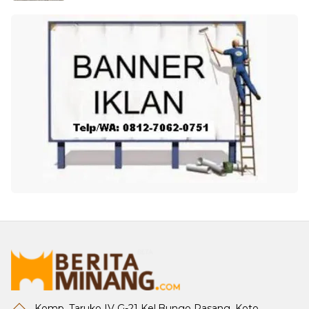
Komp. Taruko IV G-21 Kel.Bungo Pasang, Koto
Tangah, Padang, Sumatera Barat, Padang, Sumatera