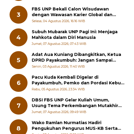
FBS UNP Bekali Calon Wisudawan
3
dengan Wawasan Karier Global dan
Kewirausahaan Kreatif
Selasa, 04 Agustus 2026, 16:16 WIB
Subuh Mubarak UNP Pagi Ini: Menjaga
4
Mahkota dalam Diri Manusia
Jumat, 07 Agustus 2026, 07:43 WIB
Adat Aua Kuniang Dibangkitkan, Ketua
5
DPRD Payakumbuh: Jangan Sampai
Generasi Muda Hilang Jati Diri
Senin, 03 Agustus 2026, 11:40 WIB
Pacu Kuda Kembali Digelar di
6
Payakumbuh, Pemko dan Pordasi Kebut
Persiapan!
Rabu, 05 Agustus 2026, 23:34 WIB
DBSI FBS UNP Gelar Kuliah Umum,
7
Usung Tema Perkembangan Mutakhir
Sastra Dunia
Jumat, 07 Agustus 2026, 09:49 WIB
Wako Ramlan Nurmatias Hadiri
8
Pengukuhan Pengurus MUS-KB Serta
LMKB Periode 2026-2031,
Senin, 03 Agustus 2026, 11:29 WIB