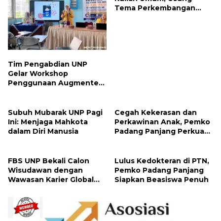
Mutakhir Sastra Dunia
Tim Pengabdian UNP
Gelar Workshop
Penggunaan Augmented
Reality ke Guru Kimia SMA
di Padang Pariaman
Subuh Mubarak UNP Pagi
Cegah Kekerasan dan
Ini: Menjaga Mahkota
Perkawinan Anak, Pemko
dalam Diri Manusia
Padang Panjang Perkuat
Peran Keluarga
FBS UNP Bekali Calon
Lulus Kedokteran di PTN,
Wisudawan dengan
Pemko Padang Panjang
Wawasan Karier Global
Siapkan Beasiswa Penuh
dan Kewirausahaan
Kreatif