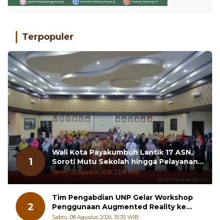
Terpopuler
Wali Kota Payakumbuh Lantik 17 ASN,
1
Soroti Mutu Sekolah hingga Pelayanan
RSUD
Senin, 03 Agustus 2026, 23:18 WIB
Tim Pengabdian UNP Gelar Workshop
2
Penggunaan Augmented Reality ke
Guru Kimia SMA di Padang Pariaman
Sabtu, 08 Agustus 2026, 15:35 WIB