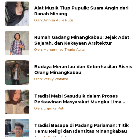
Alat Musik Tiup Pupuik: Suara Angin dari
Ranah Minang
Oleh: Annisa Aulia Putri
Rumah Gadang Minangkabau: Jejak Adat,
Sejarah, dan Kekayaan Arsitektur
Oleh: Muhammad Thariq Aulta
Budaya Merantau dan Keberhasilan Bisnis
Orang Minangkabau
Oleh: Rezky Pratama
Tradisi Maisi Sasuduik dalam Proses
Perkawinan Masyarakat Mungka Lima
Puluh Kota
Oleh: Enjelika Putri
Tradisi Basapa di Padang Pariaman: Titik
Temu Religi dan Identitas Minangkabau
Oleh: Refly Alvade Rysta