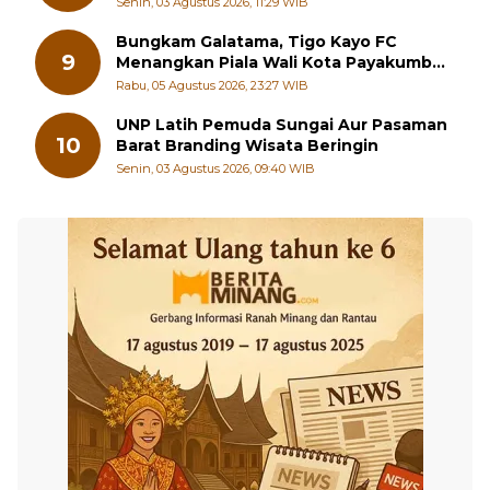
Bungkam Galatama, Tigo Kayo FC
9
Menangkan Piala Wali Kota Payakumbuh
Cup 2026
Rabu, 05 Agustus 2026, 23:27 WIB
UNP Latih Pemuda Sungai Aur Pasaman
10
Barat Branding Wisata Beringin
Senin, 03 Agustus 2026, 09:40 WIB