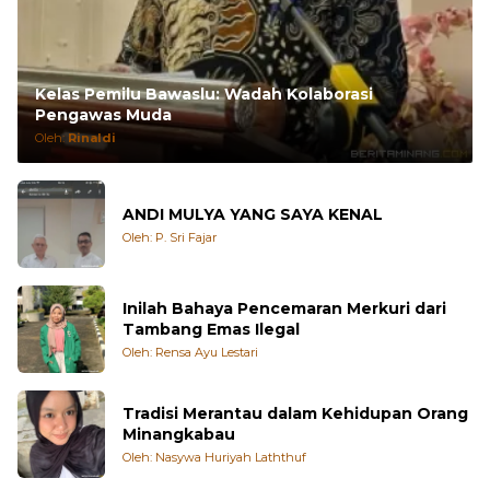
Kelas Pemilu Bawaslu: Wadah Kolaborasi
Pengawas Muda
Oleh:
Rinaldi
ANDI MULYA YANG SAYA KENAL
Oleh: P. Sri Fajar
Inilah Bahaya Pencemaran Merkuri dari
Tambang Emas Ilegal
Oleh: Rensa Ayu Lestari
Tradisi Merantau dalam Kehidupan Orang
Minangkabau
Oleh: Nasywa Huriyah Laththuf