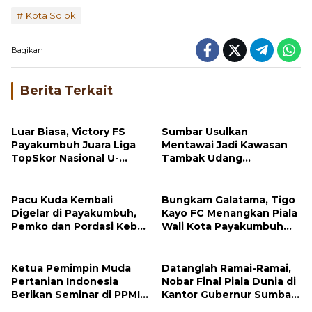
Bagikan
Berita Terkait
Luar Biasa, Victory FS
Sumbar Usulkan
Payakumbuh Juara Liga
Mentawai Jadi Kawasan
TopSkor Nasional U-
Tambak Udang
12,Wako Zulmaeta Bikin
Terintegrasi, Menteri KKP
Bangga
Respons Positif
Pacu Kuda Kembali
Bungkam Galatama, Tigo
Digelar di Payakumbuh,
Kayo FC Menangkan Piala
Pemko dan Pordasi Kebut
Wali Kota Payakumbuh
Persiapan!
Cup 2026
Ketua Pemimpin Muda
Datanglah Ramai-Ramai,
Pertanian Indonesia
Nobar Final Piala Dunia di
Berikan Seminar di PPMINI
Kantor Gubernur Sumbar
Tandikek
Berhadiah Motor