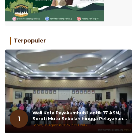
Terpopuler
Wali Kota Payakumbuh Lantik 17 ASN,
1
Soroti Mutu Sekolah hingga Pelayanan
RSUD
Senin, 03 Agustus 2026, 23:18 WIB
Tim Pengabdian UNP Gelar Workshop