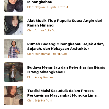
Oleh: Nasywa Huriyah Laththuf
Alat Musik Tiup Pupuik: Suara Angin dari
Ranah Minang
Oleh: Annisa Aulia Putri
Rumah Gadang Minangkabau: Jejak Adat,
Sejarah, dan Kekayaan Arsitektur
Oleh: Muhammad Thariq Aulta
Budaya Merantau dan Keberhasilan Bisnis
Orang Minangkabau
Oleh: Rezky Pratama
Tradisi Maisi Sasuduik dalam Proses
Perkawinan Masyarakat Mungka Lima
Puluh Kota
Oleh: Enjelika Putri
Tradisi Basapa di Padang Pariaman: Titik