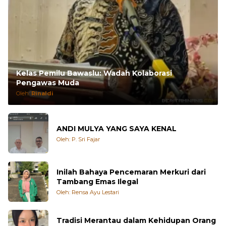
Kelas Pemilu Bawaslu: Wadah Kolaborasi
Pengawas Muda
Oleh:
Rinaldi
ANDI MULYA YANG SAYA KENAL
Oleh: P. Sri Fajar
Inilah Bahaya Pencemaran Merkuri dari
Tambang Emas Ilegal
Oleh: Rensa Ayu Lestari
Tradisi Merantau dalam Kehidupan Orang
Minangkabau