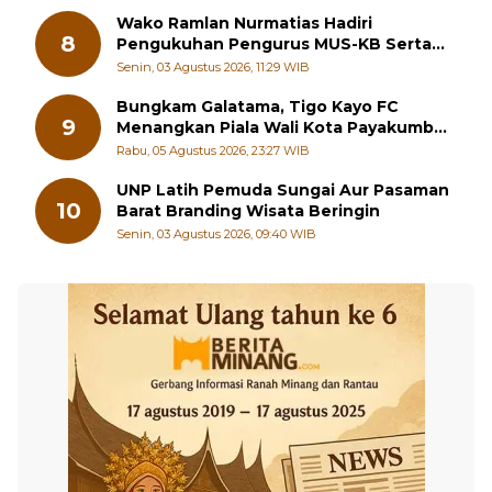
8
Pengukuhan Pengurus MUS-KB Serta
LMKB Periode 2026-2031,
Senin, 03 Agustus 2026, 11:29 WIB
Bungkam Galatama, Tigo Kayo FC
9
Menangkan Piala Wali Kota Payakumbuh
Cup 2026
Rabu, 05 Agustus 2026, 23:27 WIB
UNP Latih Pemuda Sungai Aur Pasaman
10
Barat Branding Wisata Beringin
Senin, 03 Agustus 2026, 09:40 WIB