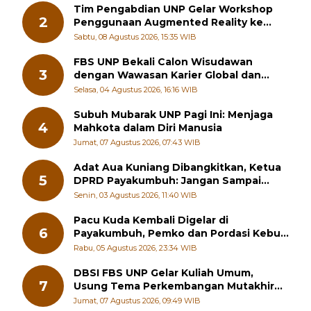
2
Penggunaan Augmented Reality ke
Guru Kimia SMA di Padang Pariaman
Sabtu, 08 Agustus 2026, 15:35 WIB
FBS UNP Bekali Calon Wisudawan
3
dengan Wawasan Karier Global dan
Kewirausahaan Kreatif
Selasa, 04 Agustus 2026, 16:16 WIB
Subuh Mubarak UNP Pagi Ini: Menjaga
4
Mahkota dalam Diri Manusia
Jumat, 07 Agustus 2026, 07:43 WIB
Adat Aua Kuniang Dibangkitkan, Ketua
5
DPRD Payakumbuh: Jangan Sampai
Generasi Muda Hilang Jati Diri
Senin, 03 Agustus 2026, 11:40 WIB
Pacu Kuda Kembali Digelar di
6
Payakumbuh, Pemko dan Pordasi Kebut
Persiapan!
Rabu, 05 Agustus 2026, 23:34 WIB
DBSI FBS UNP Gelar Kuliah Umum,
7
Usung Tema Perkembangan Mutakhir
Sastra Dunia
Jumat, 07 Agustus 2026, 09:49 WIB
Wako Ramlan Nurmatias Hadiri