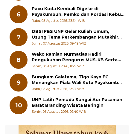
Pacu Kuda Kembali Digelar di
6
Payakumbuh, Pemko dan Pordasi Kebut
Persiapan!
Rabu, 05 Agustus 2026, 23:34 WIB
DBSI FBS UNP Gelar Kuliah Umum,
7
Usung Tema Perkembangan Mutakhir
Sastra Dunia
Jumat, 07 Agustus 2026, 09:49 WIB
Wako Ramlan Nurmatias Hadiri
8
Pengukuhan Pengurus MUS-KB Serta
LMKB Periode 2026-2031,
Senin, 03 Agustus 2026, 11:29 WIB
Bungkam Galatama, Tigo Kayo FC
9
Menangkan Piala Wali Kota Payakumbuh
Cup 2026
Rabu, 05 Agustus 2026, 23:27 WIB
UNP Latih Pemuda Sungai Aur Pasaman
10
Barat Branding Wisata Beringin
Senin, 03 Agustus 2026, 09:40 WIB