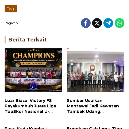
Tag:
Bagikan
Berita Terkait
Luar Biasa, Victory FS
Sumbar Usulkan
Payakumbuh Juara Liga
Mentawai Jadi Kawasan
TopSkor Nasional U-
Tambak Udang
12,Wako Zulmaeta Bikin
Terintegrasi, Menteri KKP
Bangga
Respons Positif
Pacu Kuda Kembali
Bungkam Galatama, Tigo