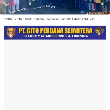
Warga Tumpah Ruah Ikuti Jalan Sehat dan Senam Bersama HJK 234