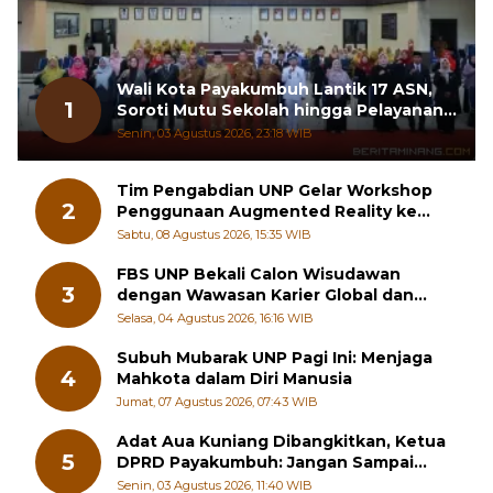
Wali Kota Payakumbuh Lantik 17 ASN,
1
Soroti Mutu Sekolah hingga Pelayanan
RSUD
Senin, 03 Agustus 2026, 23:18 WIB
Tim Pengabdian UNP Gelar Workshop
2
Penggunaan Augmented Reality ke
Guru Kimia SMA di Padang Pariaman
Sabtu, 08 Agustus 2026, 15:35 WIB
FBS UNP Bekali Calon Wisudawan
3
dengan Wawasan Karier Global dan
Kewirausahaan Kreatif
Selasa, 04 Agustus 2026, 16:16 WIB
Subuh Mubarak UNP Pagi Ini: Menjaga
4
Mahkota dalam Diri Manusia
Jumat, 07 Agustus 2026, 07:43 WIB
Adat Aua Kuniang Dibangkitkan, Ketua
5
DPRD Payakumbuh: Jangan Sampai
Generasi Muda Hilang Jati Diri
Senin, 03 Agustus 2026, 11:40 WIB