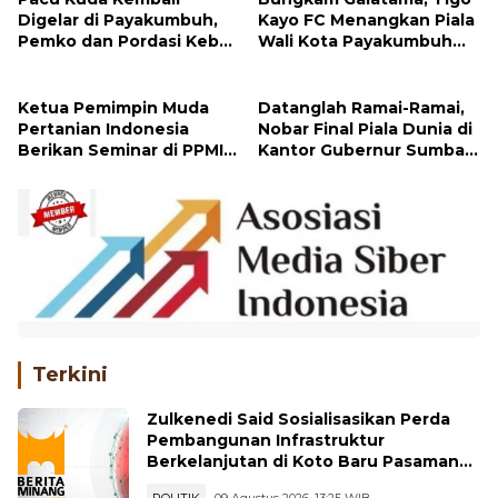
Digelar di Payakumbuh,
Kayo FC Menangkan Piala
Pemko dan Pordasi Kebut
Wali Kota Payakumbuh
Persiapan!
Cup 2026
Ketua Pemimpin Muda
Datanglah Ramai-Ramai,
Pertanian Indonesia
Nobar Final Piala Dunia di
Berikan Seminar di PPMINI
Kantor Gubernur Sumbar
Tandikek
Berhadiah Motor
Terkini
Zulkenedi Said Sosialisasikan Perda
Pembangunan Infrastruktur
Berkelanjutan di Koto Baru Pasaman
Bar
POLITIK
09 Agustus 2026, 13:25 WIB