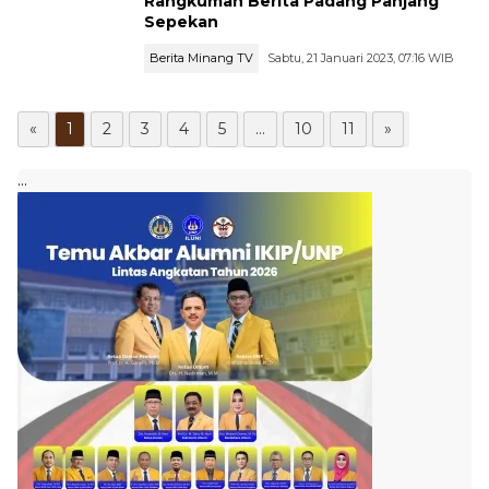
Rangkuman Berita Padang Panjang
Sepekan
Berita Minang TV
Sabtu, 21 Januari 2023, 07:16 WIB
...
«
1
2
3
4
5
...
10
11
»
...