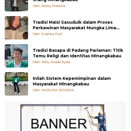
Budaya Merantau dan Keberhasilan Bisnis
Orang Minangkabau
Oleh: Rezky Pratama
Tradisi Maisi Sasuduik dalam Proses
Perkawinan Masyarakat Mungka Lima
Puluh Kota
Oleh: Enjelika Putri
Tradisi Basapa di Padang Pariaman: Titik
Temu Religi dan Identitas Minangkabau
Oleh: Refly Alvade Rysta
Inilah Sistem Kepemimpinan dalam
Masyarakat Minangkabau
Oleh: ANJELINA DESWIRA