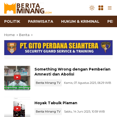
POLITIK
PARIWISATA
HUKUM & KRIMINAL
PEN
Home
Berita
Something Wrong dengan Pemberian
Amnesti dan Abolisi
Berita Minang TV
Kamis, 07 Agustus 2025, 06:29 WIB
Hoyak Tabuik Piaman
Berita Minang TV
Sabtu, 14 Juni 2025, 10:59 WIB