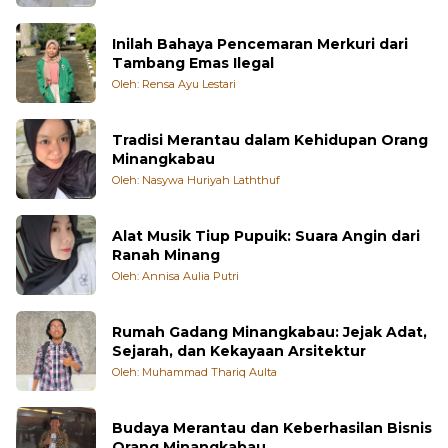
Oleh: P. Sri Fajar
Inilah Bahaya Pencemaran Merkuri dari
Tambang Emas Ilegal
Oleh: Rensa Ayu Lestari
Tradisi Merantau dalam Kehidupan Orang
Minangkabau
Oleh: Nasywa Huriyah Laththuf
Alat Musik Tiup Pupuik: Suara Angin dari
Ranah Minang
Oleh: Annisa Aulia Putri
Rumah Gadang Minangkabau: Jejak Adat,
Sejarah, dan Kekayaan Arsitektur
Oleh: Muhammad Thariq Aulta