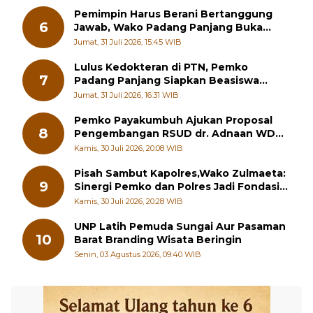
5
Intelektual dengan Etos Kerja
Jumat, 31 Juli 2026, 07:20 WIB
Pemimpin Harus Berani Bertanggung
6
Jawab, Wako Padang Panjang Buka
Pelatihan Kepemimpinan Pelajar
Jumat, 31 Juli 2026, 15:45 WIB
Lulus Kedokteran di PTN, Pemko
7
Padang Panjang Siapkan Beasiswa
Penuh
Jumat, 31 Juli 2026, 16:31 WIB
Pemko Payakumbuh Ajukan Proposal
8
Pengembangan RSUD dr. Adnaan WD
kepada Kementerian Kesehatan
Kamis, 30 Juli 2026, 20:08 WIB
Pisah Sambut Kapolres,Wako Zulmaeta:
9
Sinergi Pemko dan Polres Jadi Fondasi
Stabilitas Pembangunan
Kamis, 30 Juli 2026, 20:28 WIB
UNP Latih Pemuda Sungai Aur Pasaman
10
Barat Branding Wisata Beringin
Senin, 03 Agustus 2026, 09:40 WIB