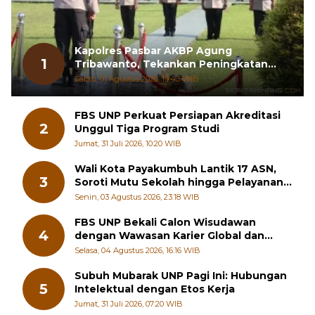
Kapolres Pasbar AKBP Agung
1
Tribawanto, Tekankan Peningkatan
Pelayanan dan Sinergi dengan
Sabtu, 01 Agustus 2026, 19:43 WIB
Masyarakat
FBS UNP Perkuat Persiapan Akreditasi
2
Unggul Tiga Program Studi
Jumat, 31 Juli 2026, 10:20 WIB
Wali Kota Payakumbuh Lantik 17 ASN,
3
Soroti Mutu Sekolah hingga Pelayanan
RSUD
Senin, 03 Agustus 2026, 23:18 WIB
FBS UNP Bekali Calon Wisudawan
4
dengan Wawasan Karier Global dan
Kewirausahaan Kreatif
Selasa, 04 Agustus 2026, 16:16 WIB
Subuh Mubarak UNP Pagi Ini: Hubungan