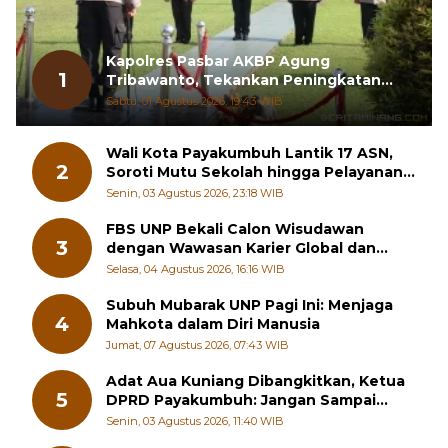
Kapolres Pasbar AKBP Agung
1
Tribawanto, Tekankan Peningkatan
Pelayanan dan Sinergi dengan
Sabtu, 01 Agustus 2026, 19:43 WIB
Masyarakat
Wali Kota Payakumbuh Lantik 17 ASN,
2
Soroti Mutu Sekolah hingga Pelayanan
RSUD
Senin, 03 Agustus 2026, 23:18 WIB
FBS UNP Bekali Calon Wisudawan
3
dengan Wawasan Karier Global dan
Kewirausahaan Kreatif
Selasa, 04 Agustus 2026, 16:16 WIB
Subuh Mubarak UNP Pagi Ini: Menjaga
4
Mahkota dalam Diri Manusia
Jumat, 07 Agustus 2026, 07:43 WIB
Adat Aua Kuniang Dibangkitkan, Ketua
5
DPRD Payakumbuh: Jangan Sampai
Generasi Muda Hilang Jati Diri
Senin, 03 Agustus 2026, 11:40 WIB