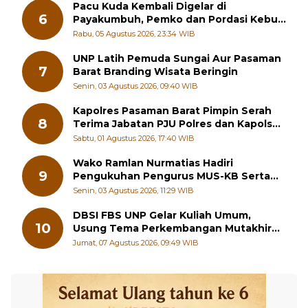
Pacu Kuda Kembali Digelar di
6
Payakumbuh, Pemko dan Pordasi Kebut
Persiapan!
Rabu, 05 Agustus 2026, 23:34 WIB
UNP Latih Pemuda Sungai Aur Pasaman
7
Barat Branding Wisata Beringin
Senin, 03 Agustus 2026, 09:40 WIB
Kapolres Pasaman Barat Pimpin Serah
8
Terima Jabatan PJU Polres dan Kapolsek
Sungai Beremas
Sabtu, 01 Agustus 2026, 17:40 WIB
Wako Ramlan Nurmatias Hadiri
9
Pengukuhan Pengurus MUS-KB Serta
LMKB Periode 2026-2031,
Senin, 03 Agustus 2026, 11:29 WIB
DBSI FBS UNP Gelar Kuliah Umum,
10
Usung Tema Perkembangan Mutakhir
Sastra Dunia
Jumat, 07 Agustus 2026, 09:49 WIB