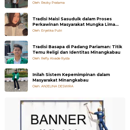
Orang Minangkabau
Oleh: Rezky Pratama
Tradisi Maisi Sasuduik dalam Proses
Perkawinan Masyarakat Mungka Lima
Puluh Kota
Oleh: Enjelika Putri
Tradisi Basapa di Padang Pariaman: Titik
Temu Religi dan Identitas Minangkabau
Oleh: Refly Alvade Rysta
Inilah Sistem Kepemimpinan dalam
Masyarakat Minangkabau
Oleh: ANJELINA DESWIRA