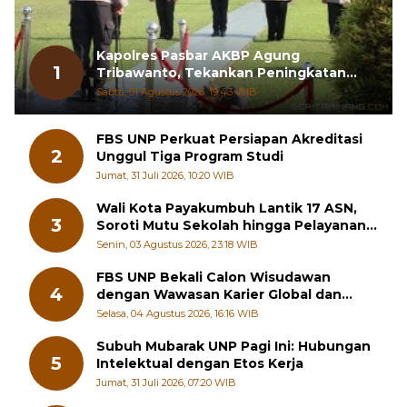
Kapolres Pasbar AKBP Agung
1
Tribawanto, Tekankan Peningkatan
Pelayanan dan Sinergi dengan
Sabtu, 01 Agustus 2026, 19:43 WIB
Masyarakat
FBS UNP Perkuat Persiapan Akreditasi
2
Unggul Tiga Program Studi
Jumat, 31 Juli 2026, 10:20 WIB
Wali Kota Payakumbuh Lantik 17 ASN,
3
Soroti Mutu Sekolah hingga Pelayanan
RSUD
Senin, 03 Agustus 2026, 23:18 WIB
FBS UNP Bekali Calon Wisudawan
4
dengan Wawasan Karier Global dan
Kewirausahaan Kreatif
Selasa, 04 Agustus 2026, 16:16 WIB
Subuh Mubarak UNP Pagi Ini: Hubungan
5
Intelektual dengan Etos Kerja
Jumat, 31 Juli 2026, 07:20 WIB