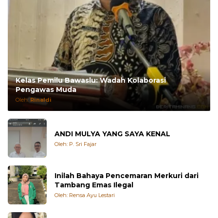
Kelas Pemilu Bawaslu: Wadah Kolaborasi
Pengawas Muda
Oleh:
Rinaldi
ANDI MULYA YANG SAYA KENAL
Oleh: P. Sri Fajar
Inilah Bahaya Pencemaran Merkuri dari
Tambang Emas Ilegal
Oleh: Rensa Ayu Lestari