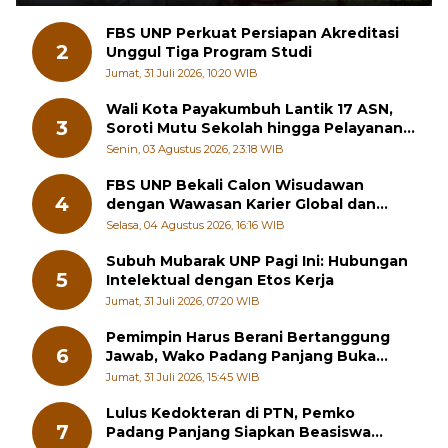
FBS UNP Perkuat Persiapan Akreditasi
2
Unggul Tiga Program Studi
Jumat, 31 Juli 2026, 10:20 WIB
Wali Kota Payakumbuh Lantik 17 ASN,
3
Soroti Mutu Sekolah hingga Pelayanan
RSUD
Senin, 03 Agustus 2026, 23:18 WIB
FBS UNP Bekali Calon Wisudawan
4
dengan Wawasan Karier Global dan
Kewirausahaan Kreatif
Selasa, 04 Agustus 2026, 16:16 WIB
Subuh Mubarak UNP Pagi Ini: Hubungan
5
Intelektual dengan Etos Kerja
Jumat, 31 Juli 2026, 07:20 WIB
Pemimpin Harus Berani Bertanggung
6
Jawab, Wako Padang Panjang Buka
Pelatihan Kepemimpinan Pelajar
Jumat, 31 Juli 2026, 15:45 WIB
Lulus Kedokteran di PTN, Pemko
7
Padang Panjang Siapkan Beasiswa