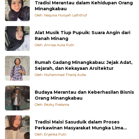
Tradisi Merantau dalam Kehidupan Orang
Minangkabau
Oleh: Nasywa Huriyah Laththuf
Alat Musik Tiup Pupuik: Suara Angin dari
Ranah Minang
Oleh: Annisa Aulia Putri
Rumah Gadang Minangkabau: Jejak Adat,
Sejarah, dan Kekayaan Arsitektur
Oleh: Muhammad Thariq Aulta
Budaya Merantau dan Keberhasilan Bisnis
Orang Minangkabau
Oleh: Rezky Pratama
Tradisi Maisi Sasuduik dalam Proses
Perkawinan Masyarakat Mungka Lima
Puluh Kota
Oleh: Enjelika Putri