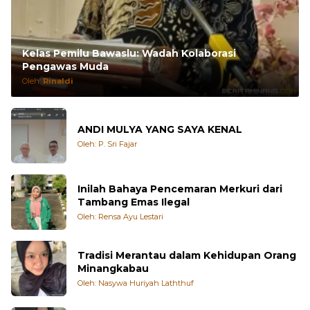
Kelas Pemilu Bawaslu: Wadah Kolaborasi
Pengawas Muda
Oleh:
Rinaldi
ANDI MULYA YANG SAYA KENAL
Oleh: P. Sri Fajar
Inilah Bahaya Pencemaran Merkuri dari
Tambang Emas Ilegal
Oleh: Rensa Ayu Lestari
Tradisi Merantau dalam Kehidupan Orang
Minangkabau
Oleh: Nasywa Huriyah Laththuf