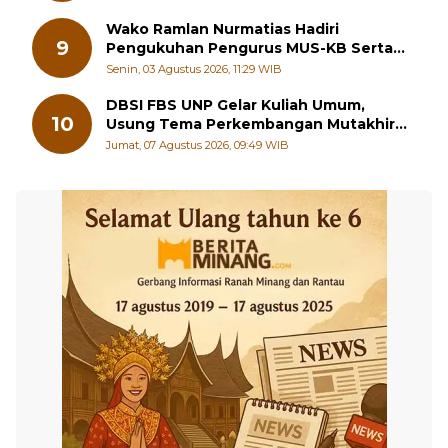
Wako Ramlan Nurmatias Hadiri
9
Pengukuhan Pengurus MUS-KB Serta
LMKB Periode 2026-2031,
Senin, 03 Agustus 2026, 11:29 WIB
DBSI FBS UNP Gelar Kuliah Umum,
10
Usung Tema Perkembangan Mutakhir
Sastra Dunia
Jumat, 07 Agustus 2026, 09:49 WIB