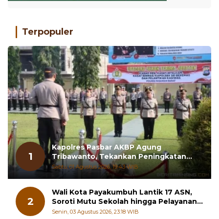
Terpopuler
Kapolres Pasbar AKBP Agung
1
Tribawanto, Tekankan Peningkatan
Pelayanan dan Sinergi dengan
Sabtu, 01 Agustus 2026, 19:43 WIB
Masyarakat
Wali Kota Payakumbuh Lantik 17 ASN,
2
Soroti Mutu Sekolah hingga Pelayanan
RSUD
Senin, 03 Agustus 2026, 23:18 WIB