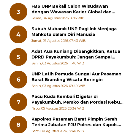
FBS UNP Bekali Calon Wisudawan
3
dengan Wawasan Karier Global dan
Kewirausahaan Kreatif
Selasa, 04 Agustus 2026, 16:16 WIB
Subuh Mubarak UNP Pagi Ini: Menjaga
4
Mahkota dalam Diri Manusia
Jumat, 07 Agustus 2026, 07:43 WIB
Adat Aua Kuniang Dibangkitkan, Ketua
5
DPRD Payakumbuh: Jangan Sampai
Generasi Muda Hilang Jati Diri
Senin, 03 Agustus 2026, 11:40 WIB
UNP Latih Pemuda Sungai Aur Pasaman
6
Barat Branding Wisata Beringin
Senin, 03 Agustus 2026, 09:40 WIB
Pacu Kuda Kembali Digelar di
7
Payakumbuh, Pemko dan Pordasi Kebut
Persiapan!
Rabu, 05 Agustus 2026, 23:34 WIB
Kapolres Pasaman Barat Pimpin Serah
8
Terima Jabatan PJU Polres dan Kapolsek
Sungai Beremas
Sabtu, 01 Agustus 2026, 17:40 WIB