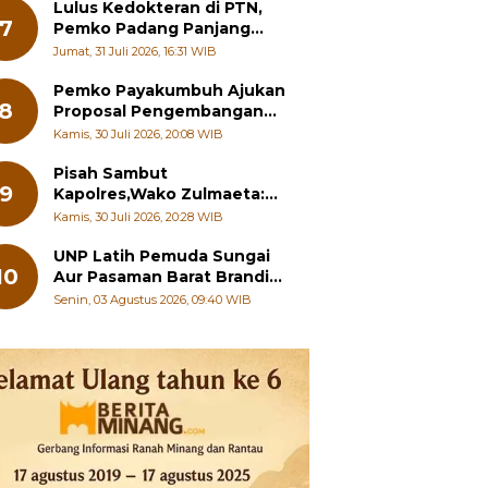
Pelajar
Lulus Kedokteran di PTN,
7
Pemko Padang Panjang
Siapkan Beasiswa Penuh
Jumat, 31 Juli 2026, 16:31 WIB
Pemko Payakumbuh Ajukan
8
Proposal Pengembangan
RSUD dr. Adnaan WD
Kamis, 30 Juli 2026, 20:08 WIB
kepada Kementerian
Kesehatan
Pisah Sambut
9
Kapolres,Wako Zulmaeta:
Sinergi Pemko dan Polres
Kamis, 30 Juli 2026, 20:28 WIB
Jadi Fondasi Stabilitas
Pembangunan
UNP Latih Pemuda Sungai
10
Aur Pasaman Barat Branding
Wisata Beringin
Senin, 03 Agustus 2026, 09:40 WIB