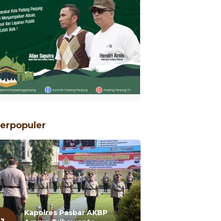
erpopuler
Kapolres Pasbar AKBP