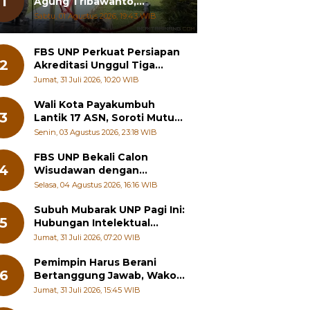
1
Agung Tribawanto,
Tekankan Peningkatan
Sabtu, 01 Agustus 2026, 19:43 WIB
Pelayanan dan Sinergi
dengan Masyarakat
FBS UNP Perkuat Persiapan
2
Akreditasi Unggul Tiga
Program Studi
Jumat, 31 Juli 2026, 10:20 WIB
Wali Kota Payakumbuh
3
Lantik 17 ASN, Soroti Mutu
Sekolah hingga Pelayanan
Senin, 03 Agustus 2026, 23:18 WIB
RSUD
FBS UNP Bekali Calon
4
Wisudawan dengan
Wawasan Karier Global dan
Selasa, 04 Agustus 2026, 16:16 WIB
Kewirausahaan Kreatif
Subuh Mubarak UNP Pagi Ini:
5
Hubungan Intelektual
dengan Etos Kerja
Jumat, 31 Juli 2026, 07:20 WIB
Pemimpin Harus Berani
6
Bertanggung Jawab, Wako
Padang Panjang Buka
Jumat, 31 Juli 2026, 15:45 WIB
Pelatihan Kepemimpinan