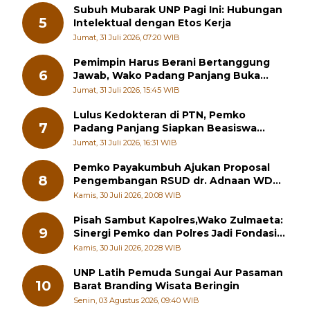
Subuh Mubarak UNP Pagi Ini: Hubungan
5
Intelektual dengan Etos Kerja
Jumat, 31 Juli 2026, 07:20 WIB
Pemimpin Harus Berani Bertanggung
6
Jawab, Wako Padang Panjang Buka
Pelatihan Kepemimpinan Pelajar
Jumat, 31 Juli 2026, 15:45 WIB
Lulus Kedokteran di PTN, Pemko
7
Padang Panjang Siapkan Beasiswa
Penuh
Jumat, 31 Juli 2026, 16:31 WIB
Pemko Payakumbuh Ajukan Proposal
8
Pengembangan RSUD dr. Adnaan WD
kepada Kementerian Kesehatan
Kamis, 30 Juli 2026, 20:08 WIB
Pisah Sambut Kapolres,Wako Zulmaeta:
9
Sinergi Pemko dan Polres Jadi Fondasi
Stabilitas Pembangunan
Kamis, 30 Juli 2026, 20:28 WIB
UNP Latih Pemuda Sungai Aur Pasaman
10
Barat Branding Wisata Beringin
Senin, 03 Agustus 2026, 09:40 WIB