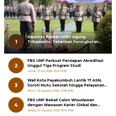
Kapolres Pasbar AKBP Agung
1
Tribawanto, Tekankan Peningkatan
Pelayanan dan Sinergi dengan
Sabtu, 01 Agustus 2026, 19:43 WIB
Masyarakat
FBS UNP Perkuat Persiapan Akreditasi
2
Unggul Tiga Program Studi
Jumat, 31 Juli 2026, 10:20 WIB
Wali Kota Payakumbuh Lantik 17 ASN,
3
Soroti Mutu Sekolah hingga Pelayanan
RSUD
Senin, 03 Agustus 2026, 23:18 WIB
FBS UNP Bekali Calon Wisudawan
4
dengan Wawasan Karier Global dan
Kewirausahaan Kreatif
Selasa, 04 Agustus 2026, 16:16 WIB