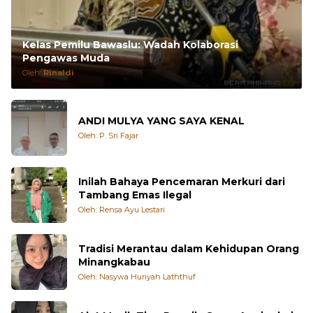
Kelas Pemilu Bawaslu: Wadah Kolaborasi
Pengawas Muda
Oleh:
Rinaldi
ANDI MULYA YANG SAYA KENAL
Oleh: P. Sri Fajar
Inilah Bahaya Pencemaran Merkuri dari
Tambang Emas Ilegal
Oleh: Rensa Ayu Lestari
Tradisi Merantau dalam Kehidupan Orang
Minangkabau
Oleh: Nasywa Huriyah Laththuf