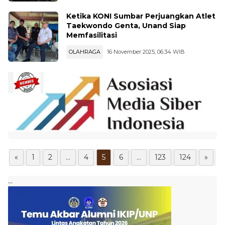
OLAHRAGA
17 November 2025, 09:06 WIB
Ketika KONI Sumbar Perjuangkan Atlet
Taekwondo Genta, Unand Siap
Memfasilitasi
OLAHRAGA
16 November 2025, 06:34 WIB
«
1
2
...
4
5
6
...
123
124
»
...