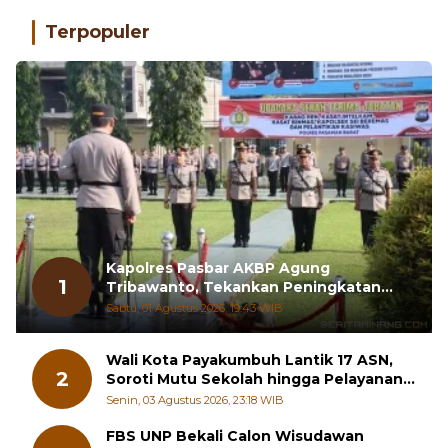
Terpopuler
Kapolres Pasbar AKBP Agung
1
Tribawanto, Tekankan Peningkatan
Pelayanan dan Sinergi dengan
Sabtu, 01 Agustus 2026, 19:43 WIB
Masyarakat
Wali Kota Payakumbuh Lantik 17 ASN,
2
Soroti Mutu Sekolah hingga Pelayanan
RSUD
Senin, 03 Agustus 2026, 23:18 WIB