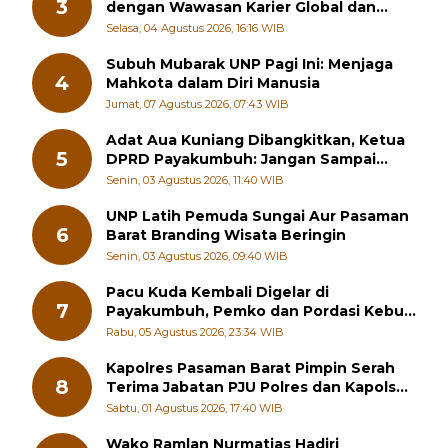
FBS UNP Bekali Calon Wisudawan
3
dengan Wawasan Karier Global dan
Kewirausahaan Kreatif
Selasa, 04 Agustus 2026, 16:16 WIB
Subuh Mubarak UNP Pagi Ini: Menjaga
4
Mahkota dalam Diri Manusia
Jumat, 07 Agustus 2026, 07:43 WIB
Adat Aua Kuniang Dibangkitkan, Ketua
5
DPRD Payakumbuh: Jangan Sampai
Generasi Muda Hilang Jati Diri
Senin, 03 Agustus 2026, 11:40 WIB
UNP Latih Pemuda Sungai Aur Pasaman
6
Barat Branding Wisata Beringin
Senin, 03 Agustus 2026, 09:40 WIB
Pacu Kuda Kembali Digelar di
7
Payakumbuh, Pemko dan Pordasi Kebut
Persiapan!
Rabu, 05 Agustus 2026, 23:34 WIB
Kapolres Pasaman Barat Pimpin Serah
8
Terima Jabatan PJU Polres dan Kapolsek
Sungai Beremas