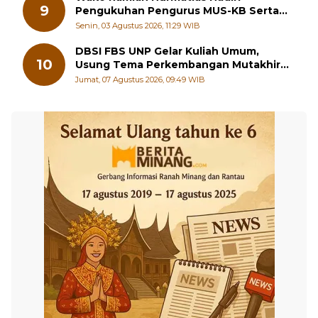
Sabtu, 01 Agustus 2026, 17:40 WIB
Wako Ramlan Nurmatias Hadiri
9
Pengukuhan Pengurus MUS-KB Serta
LMKB Periode 2026-2031,
Senin, 03 Agustus 2026, 11:29 WIB
DBSI FBS UNP Gelar Kuliah Umum,
10
Usung Tema Perkembangan Mutakhir
Sastra Dunia
Jumat, 07 Agustus 2026, 09:49 WIB