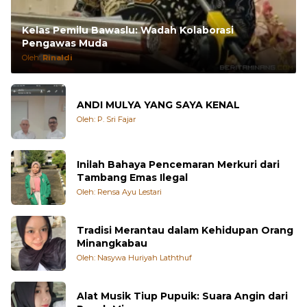
Kelas Pemilu Bawaslu: Wadah Kolaborasi
Pengawas Muda
Oleh:
Rinaldi
ANDI MULYA YANG SAYA KENAL
Oleh: P. Sri Fajar
Inilah Bahaya Pencemaran Merkuri dari
Tambang Emas Ilegal
Oleh: Rensa Ayu Lestari
Tradisi Merantau dalam Kehidupan Orang
Minangkabau
Oleh: Nasywa Huriyah Laththuf