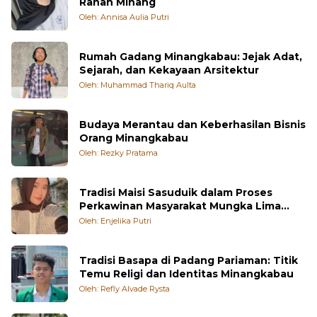
Alat Musik Tiup Pupuik: Suara Angin dari
Ranah Minang
Oleh: Annisa Aulia Putri
Rumah Gadang Minangkabau: Jejak Adat,
Sejarah, dan Kekayaan Arsitektur
Oleh: Muhammad Thariq Aulta
Budaya Merantau dan Keberhasilan Bisnis
Orang Minangkabau
Oleh: Rezky Pratama
Tradisi Maisi Sasuduik dalam Proses
Perkawinan Masyarakat Mungka Lima
Puluh Kota
Oleh: Enjelika Putri
Tradisi Basapa di Padang Pariaman: Titik
Temu Religi dan Identitas Minangkabau