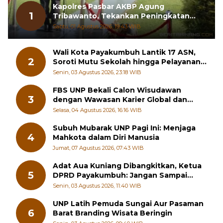
1
Tribawanto, Tekankan Peningkatan
Pelayanan dan Sinergi dengan
Sabtu, 01 Agustus 2026, 19:43 WIB
Masyarakat
Wali Kota Payakumbuh Lantik 17 ASN,
2
Soroti Mutu Sekolah hingga Pelayanan
RSUD
Senin, 03 Agustus 2026, 23:18 WIB
FBS UNP Bekali Calon Wisudawan
3
dengan Wawasan Karier Global dan
Kewirausahaan Kreatif
Selasa, 04 Agustus 2026, 16:16 WIB
Subuh Mubarak UNP Pagi Ini: Menjaga
4
Mahkota dalam Diri Manusia
Jumat, 07 Agustus 2026, 07:43 WIB
Adat Aua Kuniang Dibangkitkan, Ketua
5
DPRD Payakumbuh: Jangan Sampai
Generasi Muda Hilang Jati Diri
Senin, 03 Agustus 2026, 11:40 WIB
UNP Latih Pemuda Sungai Aur Pasaman
6
Barat Branding Wisata Beringin
Senin, 03 Agustus 2026, 09:40 WIB