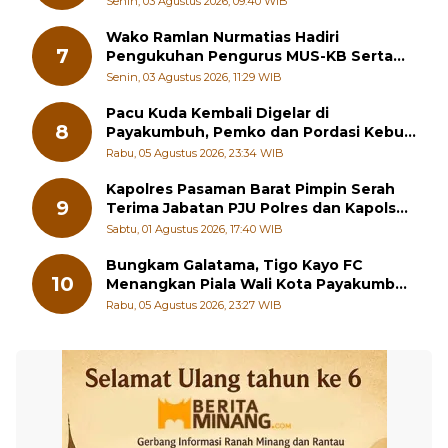
Wako Ramlan Nurmatias Hadiri
7
Pengukuhan Pengurus MUS-KB Serta
LMKB Periode 2026-2031,
Senin, 03 Agustus 2026, 11:29 WIB
Pacu Kuda Kembali Digelar di
8
Payakumbuh, Pemko dan Pordasi Kebut
Persiapan!
Rabu, 05 Agustus 2026, 23:34 WIB
Kapolres Pasaman Barat Pimpin Serah
9
Terima Jabatan PJU Polres dan Kapolsek
Sungai Beremas
Sabtu, 01 Agustus 2026, 17:40 WIB
Bungkam Galatama, Tigo Kayo FC
10
Menangkan Piala Wali Kota Payakumbuh
Cup 2026
Rabu, 05 Agustus 2026, 23:27 WIB