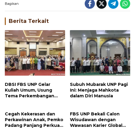
Berita Terkait
DBSI FBS UNP Gelar
Subuh Mubarak UNP Pagi
Kuliah Umum, Usung
Ini: Menjaga Mahkota
Tema Perkembangan
dalam Diri Manusia
Mutakhir Sastra Dunia
Cegah Kekerasan dan
FBS UNP Bekali Calon
Perkawinan Anak, Pemko
Wisudawan dengan
Padang Panjang Perkuat
Wawasan Karier Global
Peran Keluarga
dan Kewirausahaan
Kreatif