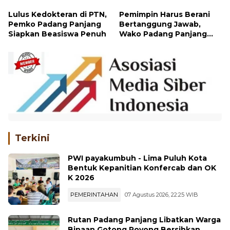
Lulus Kedokteran di PTN,
Pemimpin Harus Berani
Pemko Padang Panjang
Bertanggung Jawab,
Siapkan Beasiswa Penuh
Wako Padang Panjang
Buka Pelatihan
Kepemimpinan Pelajar
Terkini
PWI payakumbuh - Lima Puluh Kota
Bentuk Kepanitian Konfercab dan OK
K 2026
PEMERINTAHAN
07 Agustus 2026, 22:25 WIB
Rutan Padang Panjang Libatkan Warga
Binaan Gotong Royong Bersihkan
Masjid