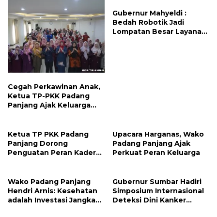
Gubernur Mahyeldi :
Bedah Robotik Jadi
Lompatan Besar Layanan
Kesehatan Sumbar
Cegah Perkawinan Anak,
Ketua TP-PKK Padang
Panjang Ajak Keluarga
dan Tokoh Adat jadi
Perlindungan
Ketua TP PKK Padang
Upacara Harganas, Wako
Panjang Dorong
Padang Panjang Ajak
Penguatan Peran Kader
Perkuat Peran Keluarga
dalam Percepatan
Penurunan Stunting
Wako Padang Panjang
Gubernur Sumbar Hadiri
Hendri Arnis: Kesehatan
Simposium Internasional
adalah Investasi Jangka
Deteksi Dini Kanker
Panjang
Kolorektal di RSUP M.