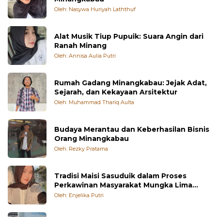
Oleh: Nasywa Huriyah Laththuf
Alat Musik Tiup Pupuik: Suara Angin dari
Ranah Minang
Oleh: Annisa Aulia Putri
Rumah Gadang Minangkabau: Jejak Adat,
Sejarah, dan Kekayaan Arsitektur
Oleh: Muhammad Thariq Aulta
Budaya Merantau dan Keberhasilan Bisnis
Orang Minangkabau
Oleh: Rezky Pratama
Tradisi Maisi Sasuduik dalam Proses
Perkawinan Masyarakat Mungka Lima
Puluh Kota
Oleh: Enjelika Putri