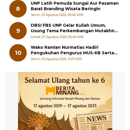
UNP Latih Pemuda Sungai Aur Pasaman
8
Barat Branding Wisata Beringin
Senin, 03 Agustus 2026, 09:40 WIB
DBSI FBS UNP Gelar Kuliah Umum,
9
Usung Tema Perkembangan Mutakhir
Sastra Dunia
Jumat, 07 Agustus 2026, 09:49 WIB
Wako Ramlan Nurmatias Hadiri
10
Pengukuhan Pengurus MUS-KB Serta
LMKB Periode 2026-2031,
Senin, 03 Agustus 2026, 11:29 WIB