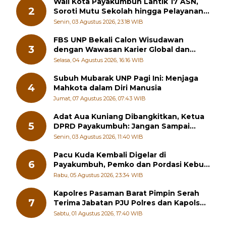
Wali Kota Payakumbuh Lantik 17 ASN,
2
Soroti Mutu Sekolah hingga Pelayanan
RSUD
Senin, 03 Agustus 2026, 23:18 WIB
FBS UNP Bekali Calon Wisudawan
3
dengan Wawasan Karier Global dan
Kewirausahaan Kreatif
Selasa, 04 Agustus 2026, 16:16 WIB
Subuh Mubarak UNP Pagi Ini: Menjaga
4
Mahkota dalam Diri Manusia
Jumat, 07 Agustus 2026, 07:43 WIB
Adat Aua Kuniang Dibangkitkan, Ketua
5
DPRD Payakumbuh: Jangan Sampai
Generasi Muda Hilang Jati Diri
Senin, 03 Agustus 2026, 11:40 WIB
Pacu Kuda Kembali Digelar di
6
Payakumbuh, Pemko dan Pordasi Kebut
Persiapan!
Rabu, 05 Agustus 2026, 23:34 WIB
Kapolres Pasaman Barat Pimpin Serah
7
Terima Jabatan PJU Polres dan Kapolsek
Sungai Beremas
Sabtu, 01 Agustus 2026, 17:40 WIB