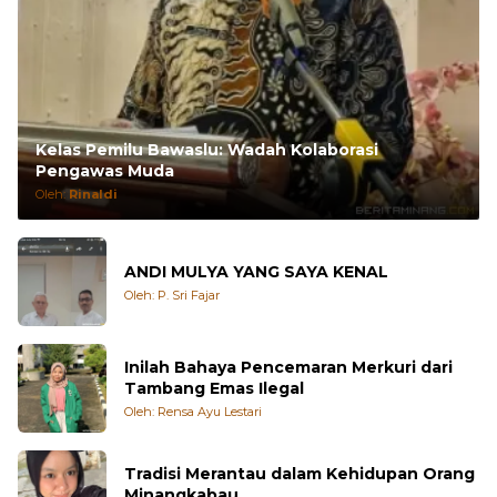
Kelas Pemilu Bawaslu: Wadah Kolaborasi
Pengawas Muda
Oleh:
Rinaldi
ANDI MULYA YANG SAYA KENAL
Oleh: P. Sri Fajar
Inilah Bahaya Pencemaran Merkuri dari
Tambang Emas Ilegal
Oleh: Rensa Ayu Lestari
Tradisi Merantau dalam Kehidupan Orang
Minangkabau