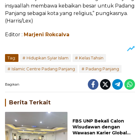
insyaallah membawa kebaikan besar untuk Padang
Panjang sebagai kota yang religius,” pungkasnya.
(Harris/Lex)
Editor :
Marjeni Rokcalva
Tag:
Hidupkan Syiar Islam
Kelas Tahsin
Islamic Centre Padang Panjang
Padang Panjang
Bagikan
Berita Terkait
FBS UNP Bekali Calon
Wisudawan dengan
Wawasan Karier Global
dan Kewirausahaan