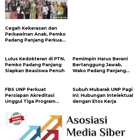
Kreatif
Cegah Kekerasan dan
Perkawinan Anak, Pemko
Padang Panjang Perkuat
Peran Keluarga
Lulus Kedokteran di PTN,
Pemimpin Harus Berani
Pemko Padang Panjang
Bertanggung Jawab,
Siapkan Beasiswa Penuh
Wako Padang Panjang
Buka Pelatihan
Kepemimpinan Pelajar
FBS UNP Perkuat
Subuh Mubarak UNP Pagi
Persiapan Akreditasi
Ini: Hubungan Intelektual
Unggul Tiga Program
dengan Etos Kerja
Studi