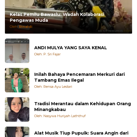
Kelas Pemilu Bawaslu: Wadah Kolaborasi
Pengawas Muda
Oleh:
Rinaldi
ANDI MULYA YANG SAYA KENAL
Oleh: P. Sri Fajar
Inilah Bahaya Pencemaran Merkuri dari
Tambang Emas Ilegal
Oleh: Rensa Ayu Lestari
Tradisi Merantau dalam Kehidupan Orang
Minangkabau
Oleh: Nasywa Huriyah Laththuf
Alat Musik Tiup Pupuik: Suara Angin dari