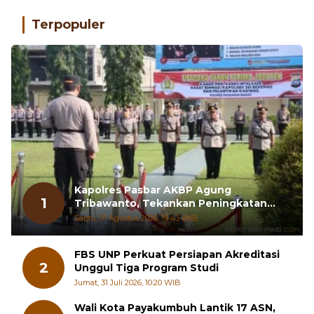
Terpopuler
Kapolres Pasbar AKBP Agung
1
Tribawanto, Tekankan Peningkatan
Pelayanan dan Sinergi dengan
Sabtu, 01 Agustus 2026, 19:43 WIB
Masyarakat
FBS UNP Perkuat Persiapan Akreditasi
2
Unggul Tiga Program Studi
Jumat, 31 Juli 2026, 10:20 WIB
Wali Kota Payakumbuh Lantik 17 ASN,