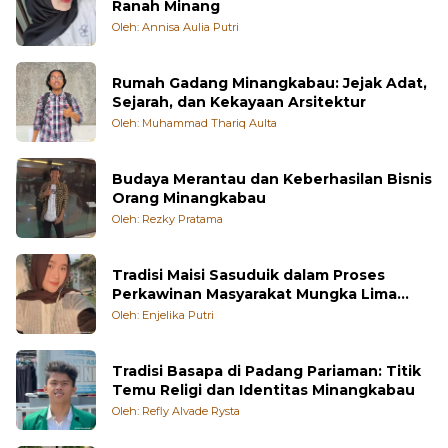
Ranah Minang
Oleh: Annisa Aulia Putri
Rumah Gadang Minangkabau: Jejak Adat,
Sejarah, dan Kekayaan Arsitektur
Oleh: Muhammad Thariq Aulta
Budaya Merantau dan Keberhasilan Bisnis
Orang Minangkabau
Oleh: Rezky Pratama
Tradisi Maisi Sasuduik dalam Proses
Perkawinan Masyarakat Mungka Lima
Puluh Kota
Oleh: Enjelika Putri
Tradisi Basapa di Padang Pariaman: Titik
Temu Religi dan Identitas Minangkabau
Oleh: Refly Alvade Rysta