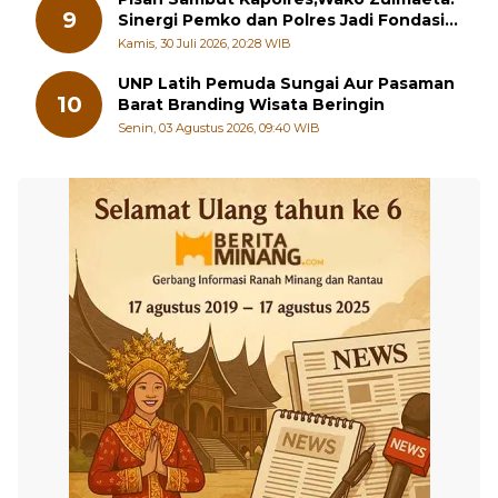
9
Sinergi Pemko dan Polres Jadi Fondasi
Stabilitas Pembangunan
Kamis, 30 Juli 2026, 20:28 WIB
UNP Latih Pemuda Sungai Aur Pasaman
10
Barat Branding Wisata Beringin
Senin, 03 Agustus 2026, 09:40 WIB