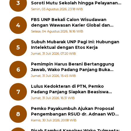
3
Soroti Mutu Sekolah hingga Pelayanan
RSUD
Senin, 03 Agustus 2026, 23:18 WIB
FBS UNP Bekali Calon Wisudawan
4
dengan Wawasan Karier Global dan
Kewirausahaan Kreatif
Selasa, 04 Agustus 2026, 16:16 WIB
Subuh Mubarak UNP Pagi Ini: Hubungan
5
Intelektual dengan Etos Kerja
Jumat, 31 Juli 2026, 07:20 WIB
Pemimpin Harus Berani Bertanggung
6
Jawab, Wako Padang Panjang Buka
Pelatihan Kepemimpinan Pelajar
Jumat, 31 Juli 2026, 15:45 WIB
Lulus Kedokteran di PTN, Pemko
7
Padang Panjang Siapkan Beasiswa
Penuh
Jumat, 31 Juli 2026, 16:31 WIB
Pemko Payakumbuh Ajukan Proposal
8
Pengembangan RSUD dr. Adnaan WD
kepada Kementerian Kesehatan
Kamis, 30 Juli 2026, 20:08 WIB
Pisah Sambut Kapolres,Wako Zulmaeta: