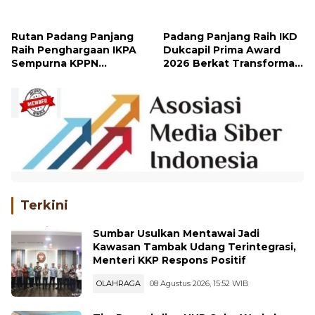
Penghargaan Kartika
KPPN Bukittinggi Awards
Pamong Praja Madya dari
2026
IPDN
Rutan Padang Panjang
Padang Panjang Raih IKD
Raih Penghargaan IKPA
Dukcapil Prima Award
Sempurna KPPN
2026 Berkat Transformasi
Bukittinggi
Layanan Digital
Terkini
Sumbar Usulkan Mentawai Jadi
Kawasan Tambak Udang Terintegrasi,
Menteri KKP Respons Positif
OLAHRAGA
08 Agustus 2026, 15:52 WIB