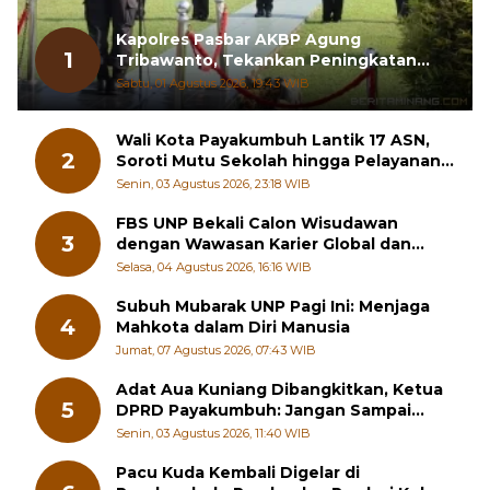
Kapolres Pasbar AKBP Agung
1
Tribawanto, Tekankan Peningkatan
Pelayanan dan Sinergi dengan
Sabtu, 01 Agustus 2026, 19:43 WIB
Masyarakat
Wali Kota Payakumbuh Lantik 17 ASN,
2
Soroti Mutu Sekolah hingga Pelayanan
RSUD
Senin, 03 Agustus 2026, 23:18 WIB
FBS UNP Bekali Calon Wisudawan
3
dengan Wawasan Karier Global dan
Kewirausahaan Kreatif
Selasa, 04 Agustus 2026, 16:16 WIB
Subuh Mubarak UNP Pagi Ini: Menjaga
4
Mahkota dalam Diri Manusia
Jumat, 07 Agustus 2026, 07:43 WIB
Adat Aua Kuniang Dibangkitkan, Ketua
5
DPRD Payakumbuh: Jangan Sampai
Generasi Muda Hilang Jati Diri
Senin, 03 Agustus 2026, 11:40 WIB