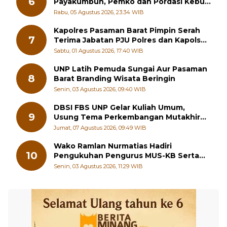
Pacu Kuda Kembali Digelar di
6
Payakumbuh, Pemko dan Pordasi Kebut
Persiapan!
Rabu, 05 Agustus 2026, 23:34 WIB
Kapolres Pasaman Barat Pimpin Serah
7
Terima Jabatan PJU Polres dan Kapolsek
Sungai Beremas
Sabtu, 01 Agustus 2026, 17:40 WIB
UNP Latih Pemuda Sungai Aur Pasaman
8
Barat Branding Wisata Beringin
Senin, 03 Agustus 2026, 09:40 WIB
DBSI FBS UNP Gelar Kuliah Umum,
9
Usung Tema Perkembangan Mutakhir
Sastra Dunia
Jumat, 07 Agustus 2026, 09:49 WIB
Wako Ramlan Nurmatias Hadiri
10
Pengukuhan Pengurus MUS-KB Serta
LMKB Periode 2026-2031,
Senin, 03 Agustus 2026, 11:29 WIB