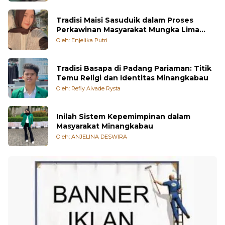
Oleh: Rezky Pratama
Tradisi Maisi Sasuduik dalam Proses
Perkawinan Masyarakat Mungka Lima
Puluh Kota
Oleh: Enjelika Putri
Tradisi Basapa di Padang Pariaman: Titik
Temu Religi dan Identitas Minangkabau
Oleh: Refly Alvade Rysta
Inilah Sistem Kepemimpinan dalam
Masyarakat Minangkabau
Oleh: ANJELINA DESWIRA