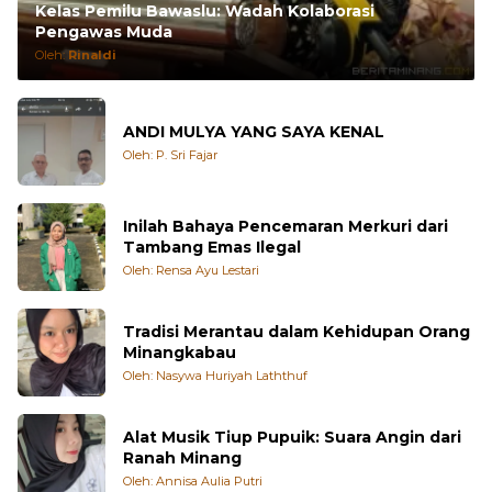
Pengawas Muda
Oleh:
Rinaldi
ANDI MULYA YANG SAYA KENAL
Oleh: P. Sri Fajar
Inilah Bahaya Pencemaran Merkuri dari
Tambang Emas Ilegal
Oleh: Rensa Ayu Lestari
Tradisi Merantau dalam Kehidupan Orang
Minangkabau
Oleh: Nasywa Huriyah Laththuf
Alat Musik Tiup Pupuik: Suara Angin dari
Ranah Minang
Oleh: Annisa Aulia Putri