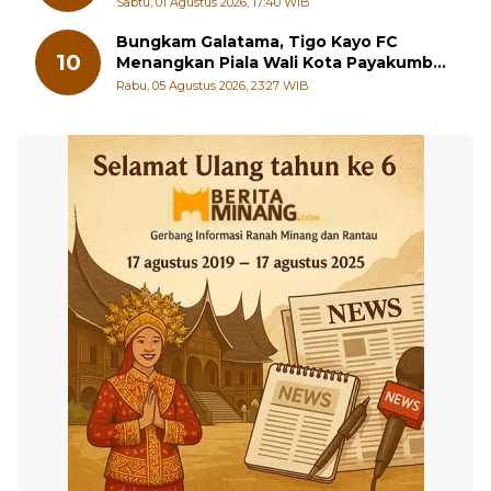
Bungkam Galatama, Tigo Kayo FC
10
Menangkan Piala Wali Kota Payakumbuh
Cup 2026
Rabu, 05 Agustus 2026, 23:27 WIB