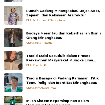
Rumah Gadang Minangkabau: Jejak Adat,
Sejarah, dan Kekayaan Arsitektur
Oleh: Muhammad Thariq Aulta
Budaya Merantau dan Keberhasilan Bisnis
Orang Minangkabau
Oleh: Rezky Pratama
Tradisi Maisi Sasuduik dalam Proses
Perkawinan Masyarakat Mungka Lima
Puluh Kota
Oleh: Enjelika Putri
Tradisi Basapa di Padang Pariaman: Titik
Temu Religi dan Identitas Minangkabau
Oleh: Refly Alvade Rysta
Inilah Sistem Kepemimpinan dalam
Masyarakat Minangkabau
Oleh: ANJELINA DESWIRA