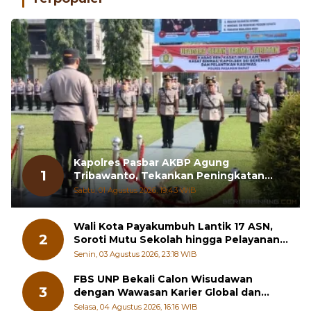
Kapolres Pasbar AKBP Agung
1
Tribawanto, Tekankan Peningkatan
Pelayanan dan Sinergi dengan
Sabtu, 01 Agustus 2026, 19:43 WIB
Masyarakat
Wali Kota Payakumbuh Lantik 17 ASN,
2
Soroti Mutu Sekolah hingga Pelayanan
RSUD
Senin, 03 Agustus 2026, 23:18 WIB
FBS UNP Bekali Calon Wisudawan
3
dengan Wawasan Karier Global dan
Kewirausahaan Kreatif
Selasa, 04 Agustus 2026, 16:16 WIB