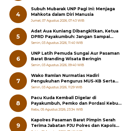
Subuh Mubarak UNP Pagi Ini: Menjaga
4
Mahkota dalam Diri Manusia
Jumat, 07 Agustus 2026, 07:43 WIB
Adat Aua Kuniang Dibangkitkan, Ketua
5
DPRD Payakumbuh: Jangan Sampai
Generasi Muda Hilang Jati Diri
Senin, 03 Agustus 2026, 11:40 WIB
UNP Latih Pemuda Sungai Aur Pasaman
6
Barat Branding Wisata Beringin
Senin, 03 Agustus 2026, 09:40 WIB
Wako Ramlan Nurmatias Hadiri
7
Pengukuhan Pengurus MUS-KB Serta
LMKB Periode 2026-2031,
Senin, 03 Agustus 2026, 11:29 WIB
Pacu Kuda Kembali Digelar di
8
Payakumbuh, Pemko dan Pordasi Kebut
Persiapan!
Rabu, 05 Agustus 2026, 23:34 WIB
Kapolres Pasaman Barat Pimpin Serah
9
Terima Jabatan PJU Polres dan Kapolsek
Sungai Beremas
Sabtu, 01 Agustus 2026, 17:40 WIB