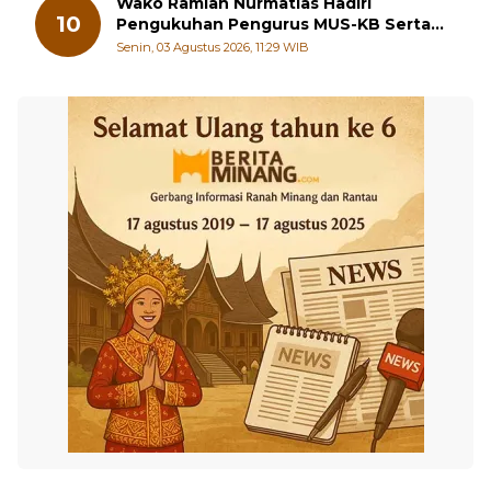
Wako Ramlan Nurmatias Hadiri
10
Pengukuhan Pengurus MUS-KB Serta
LMKB Periode 2026-2031,
Senin, 03 Agustus 2026, 11:29 WIB