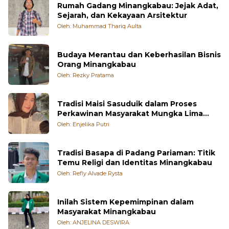
Rumah Gadang Minangkabau: Jejak Adat,
Sejarah, dan Kekayaan Arsitektur
Oleh: Muhammad Thariq Aulta
Budaya Merantau dan Keberhasilan Bisnis
Orang Minangkabau
Oleh: Rezky Pratama
Tradisi Maisi Sasuduik dalam Proses
Perkawinan Masyarakat Mungka Lima
Puluh Kota
Oleh: Enjelika Putri
Tradisi Basapa di Padang Pariaman: Titik
Temu Religi dan Identitas Minangkabau
Oleh: Refly Alvade Rysta
Inilah Sistem Kepemimpinan dalam
Masyarakat Minangkabau
Oleh: ANJELINA DESWIRA