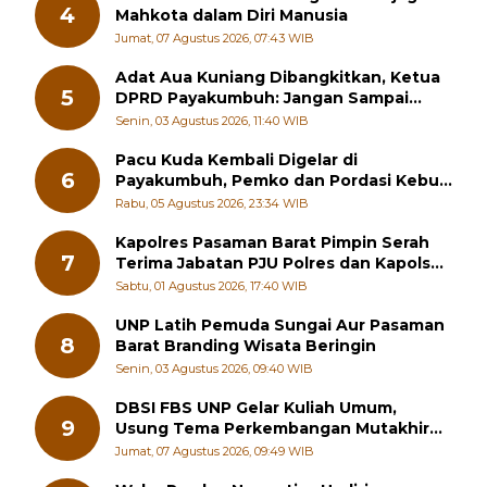
4
Mahkota dalam Diri Manusia
Jumat, 07 Agustus 2026, 07:43 WIB
Adat Aua Kuniang Dibangkitkan, Ketua
5
DPRD Payakumbuh: Jangan Sampai
Generasi Muda Hilang Jati Diri
Senin, 03 Agustus 2026, 11:40 WIB
Pacu Kuda Kembali Digelar di
6
Payakumbuh, Pemko dan Pordasi Kebut
Persiapan!
Rabu, 05 Agustus 2026, 23:34 WIB
Kapolres Pasaman Barat Pimpin Serah
7
Terima Jabatan PJU Polres dan Kapolsek
Sungai Beremas
Sabtu, 01 Agustus 2026, 17:40 WIB
UNP Latih Pemuda Sungai Aur Pasaman
8
Barat Branding Wisata Beringin
Senin, 03 Agustus 2026, 09:40 WIB
DBSI FBS UNP Gelar Kuliah Umum,
9
Usung Tema Perkembangan Mutakhir
Sastra Dunia
Jumat, 07 Agustus 2026, 09:49 WIB