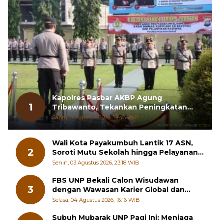
Kapolres Pasbar AKBP Agung
1
Tribawanto, Tekankan Peningkatan
Pelayanan dan Sinergi dengan
Sabtu, 01 Agustus 2026, 19:43 WIB
Masyarakat
Wali Kota Payakumbuh Lantik 17 ASN,
2
Soroti Mutu Sekolah hingga Pelayanan
RSUD
Senin, 03 Agustus 2026, 23:18 WIB
FBS UNP Bekali Calon Wisudawan
3
dengan Wawasan Karier Global dan
Kewirausahaan Kreatif
Selasa, 04 Agustus 2026, 16:16 WIB
Subuh Mubarak UNP Pagi Ini: Menjaga