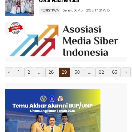
Gelar Halal Bihalal
PERISTIWA
Senin, 06 April 2026, 17:39 WIB
«
1
2
...
28
29
30
...
82
83
»
...