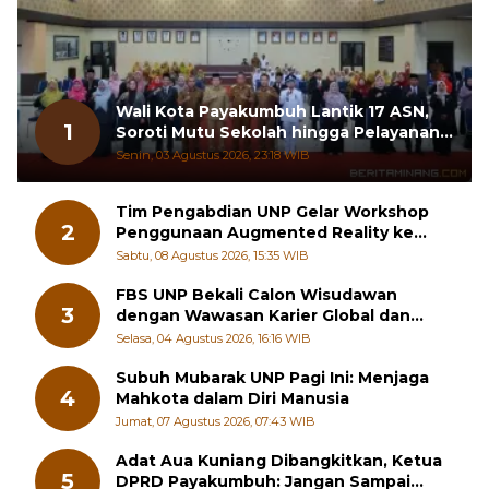
Wali Kota Payakumbuh Lantik 17 ASN,
1
Soroti Mutu Sekolah hingga Pelayanan
RSUD
Senin, 03 Agustus 2026, 23:18 WIB
Tim Pengabdian UNP Gelar Workshop
2
Penggunaan Augmented Reality ke
Guru Kimia SMA di Padang Pariaman
Sabtu, 08 Agustus 2026, 15:35 WIB
FBS UNP Bekali Calon Wisudawan
3
dengan Wawasan Karier Global dan
Kewirausahaan Kreatif
Selasa, 04 Agustus 2026, 16:16 WIB
Subuh Mubarak UNP Pagi Ini: Menjaga
4
Mahkota dalam Diri Manusia
Jumat, 07 Agustus 2026, 07:43 WIB
Adat Aua Kuniang Dibangkitkan, Ketua
5
DPRD Payakumbuh: Jangan Sampai