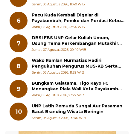
Generasi Muda Hilang Jati Diri
Senin, 03 Agustus 2026, 11:40 WIB
Pacu Kuda Kembali Digelar di
6
Payakumbuh, Pemko dan Pordasi Kebut
Persiapan!
Rabu, 05 Agustus 2026, 23:34 WIB
DBSI FBS UNP Gelar Kuliah Umum,
7
Usung Tema Perkembangan Mutakhir
Sastra Dunia
Jumat, 07 Agustus 2026, 09:49 WIB
Wako Ramlan Nurmatias Hadiri
8
Pengukuhan Pengurus MUS-KB Serta
LMKB Periode 2026-2031,
Senin, 03 Agustus 2026, 11:29 WIB
Bungkam Galatama, Tigo Kayo FC
9
Menangkan Piala Wali Kota Payakumbuh
Cup 2026
Rabu, 05 Agustus 2026, 23:27 WIB
UNP Latih Pemuda Sungai Aur Pasaman
10
Barat Branding Wisata Beringin
Senin, 03 Agustus 2026, 09:40 WIB