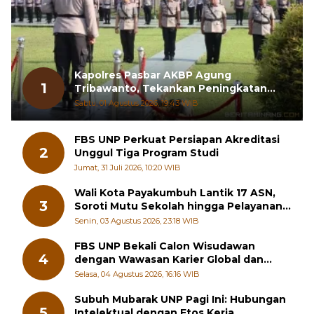
Kapolres Pasbar AKBP Agung
1
Tribawanto, Tekankan Peningkatan
Pelayanan dan Sinergi dengan
Sabtu, 01 Agustus 2026, 19:43 WIB
Masyarakat
FBS UNP Perkuat Persiapan Akreditasi
2
Unggul Tiga Program Studi
Jumat, 31 Juli 2026, 10:20 WIB
Wali Kota Payakumbuh Lantik 17 ASN,
3
Soroti Mutu Sekolah hingga Pelayanan
RSUD
Senin, 03 Agustus 2026, 23:18 WIB
FBS UNP Bekali Calon Wisudawan
4
dengan Wawasan Karier Global dan
Kewirausahaan Kreatif
Selasa, 04 Agustus 2026, 16:16 WIB
Subuh Mubarak UNP Pagi Ini: Hubungan
5
Intelektual dengan Etos Kerja