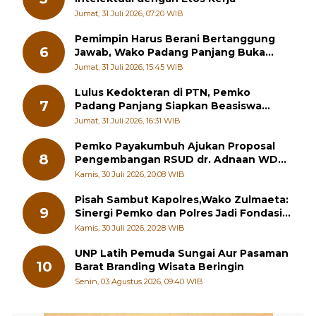
Jumat, 31 Juli 2026, 07:20 WIB
Pemimpin Harus Berani Bertanggung
6
Jawab, Wako Padang Panjang Buka
Pelatihan Kepemimpinan Pelajar
Jumat, 31 Juli 2026, 15:45 WIB
Lulus Kedokteran di PTN, Pemko
7
Padang Panjang Siapkan Beasiswa
Penuh
Jumat, 31 Juli 2026, 16:31 WIB
Pemko Payakumbuh Ajukan Proposal
8
Pengembangan RSUD dr. Adnaan WD
kepada Kementerian Kesehatan
Kamis, 30 Juli 2026, 20:08 WIB
Pisah Sambut Kapolres,Wako Zulmaeta:
9
Sinergi Pemko dan Polres Jadi Fondasi
Stabilitas Pembangunan
Kamis, 30 Juli 2026, 20:28 WIB
UNP Latih Pemuda Sungai Aur Pasaman
10
Barat Branding Wisata Beringin
Senin, 03 Agustus 2026, 09:40 WIB